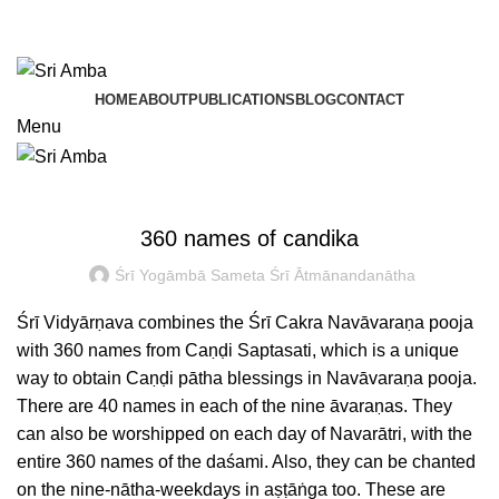
TAVA HI CHARANAVEVA NIPUNAU
TAVA HI CHARANAVEVA NIPUNAU
HOME
ABOUT
PUBLICATIONS
BLOG
CONTACT
Menu
ARCANA – SAHASRANĀMA-PAÑCAŚATĪ-TRIŚATI-AṢṬOTTARA
ŚATAṂ
360 names of candika
Śrī Yogāmbā Sameta Śrī Ātmānandanātha
Śrī Vidyārṇava combines the Śrī Cakra Navāvaraṇa pooja
with 360 names from Caṇḍi Saptasati, which is a unique
way to obtain Caṇḍi pātha blessings in Navāvaraṇa pooja.
There are 40 names in each of the nine āvaraṇas. They
can also be worshipped on each day of Navarātri, with the
entire 360 names of the daśami. Also, they can be chanted
on the nine-nātha-weekdays in aṣṭāṅga too. These are