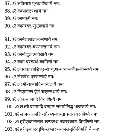
87. ॐ संविताश प्रकाशितायै नमः
88. ॐ कम्पातटस्थायै नमः
89. ॐ कामाक्ष्यै नमः
90. ॐ कामेश्वर-सुभूषणायै नमः
91. ॐ कामेश्वराज्ञा-करणायै नमः
92. ॐ कामेश्वर-चरणान्तगायै नमः
93. ॐ कामोद्धृतात्मविद्यायै नमः
94. ॐ काम-प्रत्यर्थ-कामिन्यै नमः
95. ॐ लक्तकात्ताङ्घ्रि-रोच्युत्थ-नाना-वर्णैक-चिन्मय्यै नमः
96. ॐ लेखर्षभ-प्रसन्नायै नमः
97. ॐ लक्ष्मी-वाण्यादि-वन्दितायै नमः
98. ॐ लिङ्गान्त-र्पूर्ण-चक्रस्थायै नमः
99. ॐ लोक-तापादि विनाशिन्यै नमः
100. ॐ लक्ष्मी वाण्यादि वन्दारु सपर्यासिद्ध भाजसायै नमः
101. ॐ लामज्जकात्ति-सौरभ्य-शान्तानन्द-स्वरूपिण्यै नमः
102. ॐ ह्रीङ्कारानल-खण्डस्थ-स्वप्रकाश-विमर्शिन्यै नमः
103. ॐ ह्रीङ्कार-घृणि-खण्डस्थ-कालमूर्ति-विमर्शिन्यै नमः