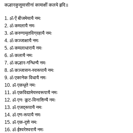
कल्हारकुसुमासीनां कामाक्षीं कलये हृदि॥
1. ॐ ऐं बीजमेयायै नमः
2. ॐ कमलायै नमः
3. ॐ करुणामृतविग्रहायै नमः
4. ॐ कञ्जाक्षायै नमः
5. ॐ कमलाधारायै नमः
6. ॐ कलायै नमः
7. ॐ कल्हार-गन्धिन्यै नमः
8. ॐ कञ्जासन-स्वरूपायै नमः
9. ॐ एकानेक विधायै नमः
10. ॐ एकधृते नमः
11. ॐ एकविद्यामेयस्वरूपायै नमः
12. ॐ एनः कूट-विनाशिन्यै नमः
13. ॐ एजद्रूपायै नमः
14. ॐ एण-रूपायै नमः
15. ॐ एक-दृशे नमः
16. ॐ ईश्वरेश्वरायै नमः