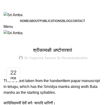
TAVA HI CHARANAVEVA NIPUNAU
TAVA HI CHARANAVEVA NIPUNAU
HOME
ABOUT
PUBLICATIONS
BLOG
CONTACT
Menu
ARCANA – SAHASRANĀMA-PAÑCAŚATĪ-TRIŚATI-AṢṬOTTARA
ŚATAṂ
श्रीकामाक्षी अष्टोत्तरशतं
Śrī Yogāmbā Sameta Śrī Ātmānandanātha
22
FEB
This is a text taken from the handwrittem papar manuscript
in telugu, which has the Srividya mantra along woth Bala
mantra as the starting syllables.
कादिविद्यामयीं देवीं करैः चापादि धारिणीं।