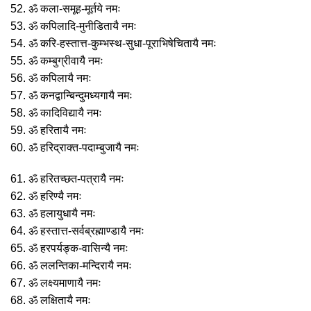
52. ॐ कला-समूह-मूर्तये नमः
53. ॐ कपिलादि-मुनीडितायै नमः
54. ॐ करि-हस्तात्त-कुम्भस्थ-सुधा-पूराभिषेचितायै नमः
55. ॐ कम्बुग्रीवायै नमः
56. ॐ कपिलायै नमः
57. ॐ कनद्वान्बिन्दुमध्यगायै नमः
58. ॐ कादिविद्यायै नमः
59. ॐ हरितायै नमः
60. ॐ हरिद्राक्त-पदाम्बुजायै नमः
61. ॐ हरितच्छत-पत्रायै नमः
62. ॐ हरिण्यै नमः
63. ॐ हलायुधायै नमः
64. ॐ हस्तात्त-सर्वब्रह्माण्डायै नमः
65. ॐ हरपर्यङ्क-वासिन्यै नमः
66. ॐ ललन्तिका-मन्दिरायै नमः
67. ॐ लक्ष्यमाणायै नमः
68. ॐ लक्षितायै नमः