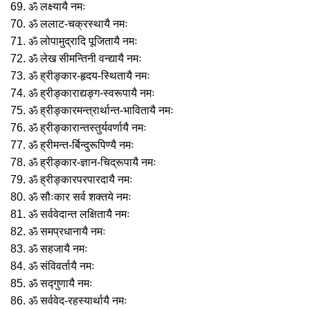
69. ॐ लक्ष्यायै नमः
70. ॐ ललाट-चक्रस्थायै नमः
71. ॐ लोपामुद्रादि पूजितायै नमः
72. ॐ लेख सीमन्तिनी वन्द्यायै नमः
73. ॐ ह्रीङ्कार-हृदय-स्थितायै नमः
74. ॐ ह्रीङ्काराद्यङ्ग-स्वरूपायै नमः
75. ॐ ह्रीङ्कारमन्त्रार्थान्त-भावितायै नमः
76. ॐ ह्रीङ्कारान्तस्तुर्यवर्णायै नमः
77. ॐ ह्रीमन्त-र्बिन्दुरूपिण्यै नमः
78. ॐ ह्रीङ्कार-ज्ञान-चिद्रूपायै नमः
79. ॐ ह्रीङ्कारपरपारदायै नमः
80. ॐ सौःकार सर्व शक्तये नमः
81. ॐ सर्ववेदान्त लक्षितायै नमः
82. ॐ समप्रधानायै नमः
83. ॐ सहजायै नमः
84. ॐ संविवर्तायै नमः
85. ॐ सद्गुणायै नमः
86. ॐ सर्ववेद-रहस्यार्थायै नमः