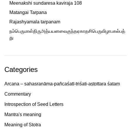
Meenakshi sundaresa kaviraja 108
Matangai Tarpana
Rajashyamala tarpanam
நம்பெருமாள்திருஅத்யயனவைகுந்தஏகாதசிபெருவிழாபகல்பத்
து
Categories
Arcana – sahasranāma-pañcaśatī-triśati-aṣṭottara śataṃ
Commentary
Introspection of Seed Letters
Mantra's meaning
Meaning of Stotra