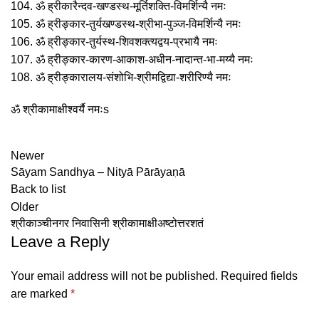
104. ॐ ह्रीकारैन्दव-खण्डस्थ-मूर्तिशक्ति-विमर्शिन्यै नमः
105. ॐ ह्रीङ्कार-तुर्यखण्डस्थ-श्रीभा-पुञ्ज-विमर्शिन्यै नमः
106. ॐ ह्रीङ्कार-तुर्यस्थ-शिवशक्त्यद्वय-प्रभायै नमः
107. ॐ ह्रीङ्कार-कारण-आकाश-अधीन-नादान्त-भा-मय्यै नमः
108. ॐ ह्रीङ्कारालय-संशोभि-श्रीमद्विद्या-शरीरिण्यै नमः
ॐ श्रीकामाक्षीश्वर्यै नमःs
Newer
Sāyam Sandhya – Nityā Pārāyaṇā
Back to list
Older
श्रीकाञ्चीनगर निवासिनी श्रीकामाक्षीअष्टोत्तरशतं
Leave a Reply
Your email address will not be published.
Required fields
are marked
*